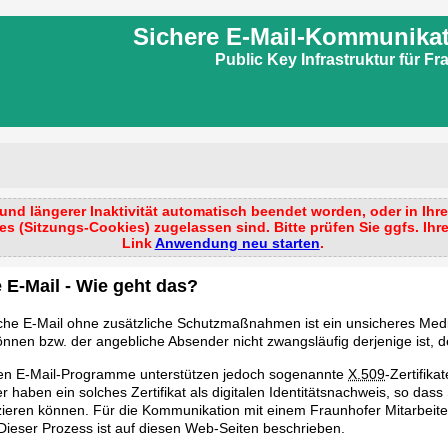
Sichere E-Mail-Kommunikat
Public Key Infrastruktur für F
nd längerer Inaktivität automatisch beendet worden, oder in Ihre
es (Sitzungs-Cookies) zugelassen sind. Bitte prüfen Sie ggfs. Ih
Link
Anwendung neu starten
.
 E-Mail - Wie geht das?
he E-Mail ohne zusätzliche Schutzmaßnahmen ist ein unsicheres Medi
nnen bzw. der angebliche Absender nicht zwangsläufig derjenige ist, de
en E-Mail-Programme unterstützen jedoch sogenannte
X.509
-Zertifika
 haben ein solches Zertifikat als digitalen Identitätsnachweis, so dass
eren können. Für die Kommunikation mit einem Fraunhofer Mitarbeiter
 Dieser Prozess ist auf diesen Web-Seiten beschrieben.