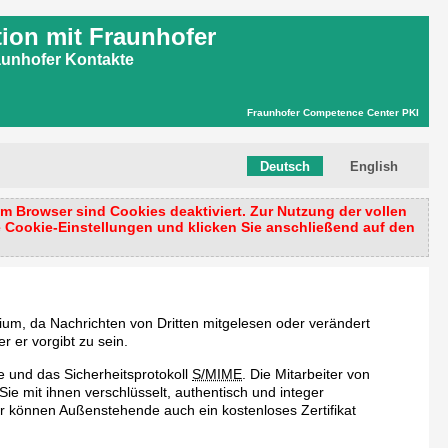
ion mit Fraunhofer
raunhofer Kontakte
Fraunhofer Competence Center PKI
Deutsch
English
m Browser sind Cookies deaktiviert. Zur Nutzung der vollen
re Cookie-Einstellungen und klicken Sie anschließend auf den
um, da Nachrichten von Dritten mitgelesen oder verändert
r er vorgibt zu sein.
te und das Sicherheitsprotokoll
S/MIME
. Die Mitarbeiter von
 Sie mit ihnen verschlüsselt, authentisch und integer
 können Außenstehende auch ein kostenloses Zertifikat